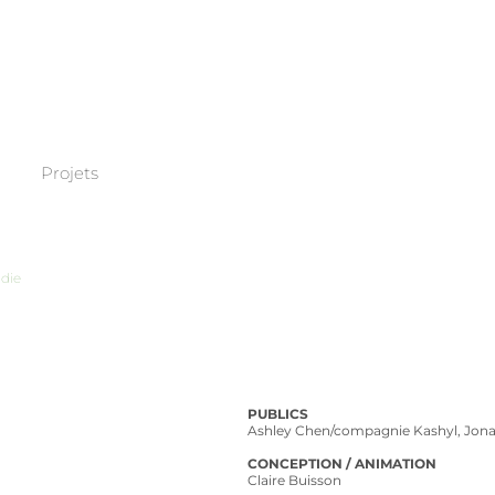
Projets
Médiation éditoriale
Formation
Accompagnement
Recherche
die
PUBLICS
Ashley Chen/compagnie Kashyl, Jon
CONCEPTION / ANIMATION
Claire Buisson