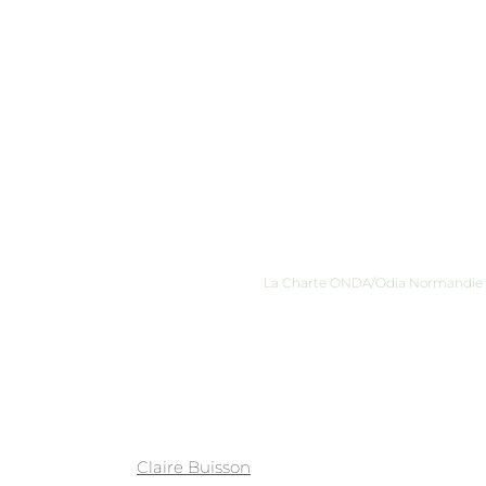
La Charte ONDA/Odia Normandie
Claire Buisson