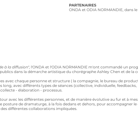
PARTENAIRES
ONDA et ODIA NORMANDIE, dans le cad
de à la diffusion
", l'ONDA et l'ODIA NORMANDIE m'ont commandé un pr
es publics dans la démarche artistique du chorégraphe Ashley Chen et de la
res avec chaque personne et structure ( la compagnie, le bureau de producti
ong, avec différents types de séances (collective, individuelle, feedbacks, b
 collecte - élaboration - processus.
retour avec les différentes personnes, et de manière évolutive au fur et à m
posture de dramaturge, à la fois dedans et dehors, pour accompagner le 
 des différentes collaborations impliquées.