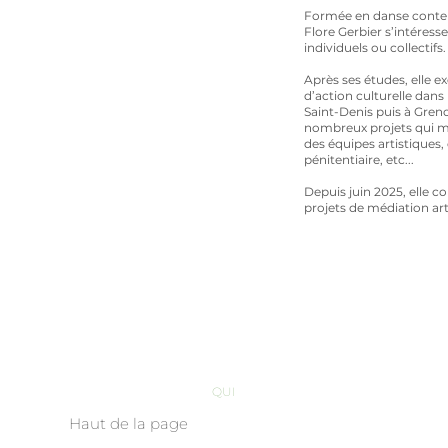
Formée en danse contempo
Flore Gerbier s’intéress
individuels ou collectifs.
Après ses études, elle e
d’action culturelle dans 
Saint-Denis puis à Greno
nombreux projets qui met
des équipes artistiques,
pénitentiaire, etc...
Depuis juin 2025, elle c
projets de médiation arti
QUI
Haut de la page