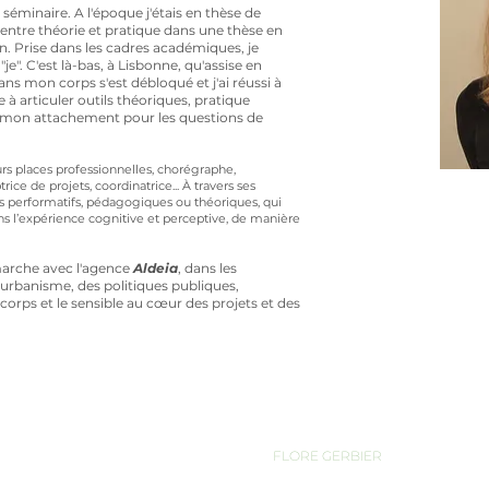
inaire. A l'époque j'étais en thèse de
on entre théorie et pratique dans une thèse en
n. Prise dans les cadres académiques, je
e". C'est là-bas, à Lisbonne, qu'assise en
ns mon corps s'est débloqué et j'ai réussi à
e à articuler outils théoriques, pratique
et mon attachement pour les questions de
rs places professionnelles, chorégraphe,
e de projets, coordinatrice... À travers ses
ifs performatifs, pédagogiques ou théoriques, qui
ans l’expérience cognitive et perceptive, de manière
marche avec l'agence
Aldeia
, dans les
l'urbanisme, des politiques publiques,
orps et le sensible au cœur des projets et des
FLORE GERBIER