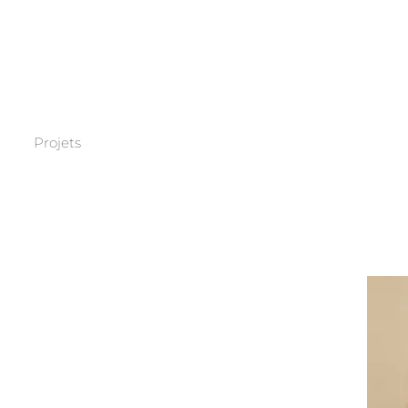
Projets
Médiation éditoriale
Formation
Accompagnement
Recherche