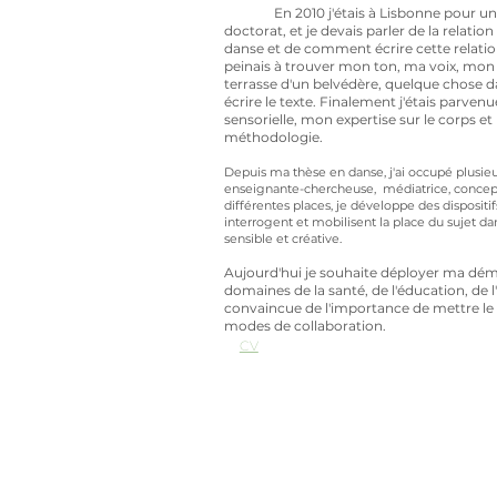
En 2010 j'étais à Lisbonne pour un sém
doctorat, et je devais parler de la relati
danse et de comment écrire cette relatio
peinais à trouver mon ton, ma voix, mon "j
terrasse d'un belvédère, quelque chose da
écrire le texte. Finalement j'étais parvenu
sensorielle, mon expertise sur le corps 
méthodologie.
Depuis ma thèse en danse, j'ai occupé plusieu
enseignante-chercheuse, médiatrice, conceptric
différentes places, je développe des disposit
interrogent et mobilisent la place du sujet d
sensible et créative.
Aujourd'hui je souhaite déployer ma dé
domaines de la santé, de l'éducation, de 
convaincue de l'importance de mettre le c
modes de collaboration.
CV