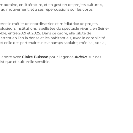
raine, en littérature, et en gestion de projets culturels,
e au mouvement, et à ses répercussions sur les corps,
xerce le métier de coordinatrice et médiatrice de projets
plusieurs institutions labellisées du spectacle vivant, en Seine-
ble, entre 2021 et 2025. Dans ce cadre, elle pilote de
tent en lien la danse et les habitant.e.s, avec la complicité
 et celle des partenaires des champs scolaire, médical, social,
ollabore avec
Claire Buisson
pour l’agence
Aldeia
, sur des
stique et culturelle sensible.