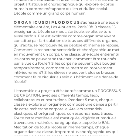
projet artistique et chorégraphique qui explore le corps
humain comme métaphore du lien et du lien social.
L'école comme un grand corps humain.
O R G A N I C U S D I P L O D O C U S
s'adresse à une école
élémentaire entière, Les Alouettes, Paris 19è. 9 classes, 15
enseignants. L'école se meut, s'articule, se plie, se tord
aussi parfois. Elle est explorée comme organisme vivant
constitué par l'articulation de tous ces différents organes,
qui s'agite, se recroqueville, se déploie et même se repose.
Comment la recherche sensorielle et chorégraphique met
en mouvement un corps, une classe, une école entière? Si
les corps ne peuvent se toucher, comment être touchés
par la vue ou l'ouïe ? Si les corps ne peuvent plus bouger
temporairement, comment se mettre en mouvement
intérieurement? Si les élèves ne peuvent plus se brasser,
comment faire circuler au sein du bâtiment une danse de
l'école?
L'ensemble du projet a été abordé comme un PROCESSUS
DE CRÉATION, avec ses différents temps, lieux,
collaborateurs et restitutions. Pendant 5 mois, chaque
classe a exploré un organe et composé une danse à partir
de cette recherche corporelle. Ateliers sensoriels,
plastiques, chorégraphiques, correspondances, traces.
Toute cette matière a été mastiquée, digérée et rendue à
travers une matinée chorégraphique, appelée le BAL.
Méditation de toute l'école en même temps, chaque
organe dans sa classe. Impromptus chorégraphiques qui