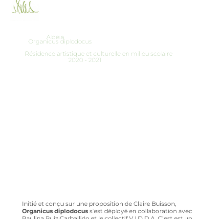
Aldeia
Organicus diplodocus
Résidence artistique et culturelle en milieu scolaire
2020 - 2021
Initié et conçu sur une proposition de Claire Buisson,
Organicus diplodocus
s’est déployé en collaboration avec
Paulina Ruiz Carballido et le collectif V.I.D.D.A. C’est est un